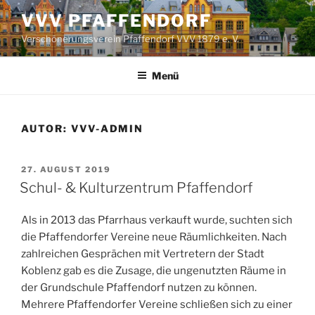
Zum
VVV PFAFFENDORF
Inhalt
Verschönerungsverein Pfaffendorf VVV 1879 e. V.
springen
Menü
AUTOR:
VVV-ADMIN
VERÖFFENTLICHT
27. AUGUST 2019
AM
Schul- & Kulturzentrum Pfaffendorf
Als in 2013 das Pfarrhaus verkauft wurde, suchten sich
die Pfaffendorfer Vereine neue Räumlichkeiten. Nach
zahlreichen Gesprächen mit Vertretern der Stadt
Koblenz gab es die Zusage, die ungenutzten Räume in
der Grundschule Pfaffendorf nutzen zu können.
Mehrere Pfaffendorfer Vereine schließen sich zu einer