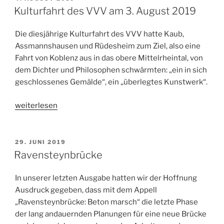
AM
2020
Kulturfahrt des VVV am 3. August 2019
reservieren“
Die diesjährige Kulturfahrt des VVV hatte Kaub,
Assmannshausen und Rüdesheim zum Ziel, also eine
Fahrt von Koblenz aus in das obere Mittelrheintal, von
dem Dichter und Philosophen schwärmten: „ein in sich
geschlossenes Gemälde“, ein „überlegtes Kunstwerk“.
„Kulturfahrt
weiterlesen
des
VVV
am
VERÖFFENTLICHT
29. JUNI 2019
AM
3.
Ravensteynbrücke
August
2019“
In unserer letzten Ausgabe hatten wir der Hoffnung
Ausdruck gegeben, dass mit dem Appell
„Ravensteynbrücke: Beton marsch“ die letzte Phase
der lang andauernden Planungen für eine neue Brücke