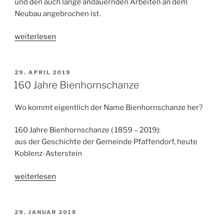
und den auch lange andauernden Arbeiten an dem
Neubau angebrochen ist.
„Ravensteynbrücke“
weiterlesen
VERÖFFENTLICHT
29. APRIL 2019
AM
160 Jahre Bienhornschanze
Wo kommt eigentlich der Name Bienhornschanze her?
160 Jahre Bienhornschanze ( 1859 – 2019):
aus der Geschichte der Gemeinde Pfaffendorf, heute
Koblenz-Asterstein
„160
weiterlesen
Jahre
Bienhornschanze“
VERÖFFENTLICHT
29. JANUAR 2019