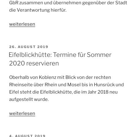
GbR zusammen und übernehmen gegenüber der Stadt
die Verantwortung hierfür.
„Schul-
weiterlesen
&
Kulturzentrum
Pfaffendorf“
VERÖFFENTLICHT
26. AUGUST 2019
AM
Eifelblickhütte: Termine für Sommer
2020 reservieren
Oberhalb von Koblenz mit Blick von der rechten
Rheinseite über Rhein und Mosel bis in Hunsrück und
Eifel steht die Eifelblickhütte, die im Jahr 2018 neu
aufgestellt wurde.
„Eifelblickhütte:
weiterlesen
Termine
für
Sommer
VERÖFFENTLICHT
4. AUGUST 2019