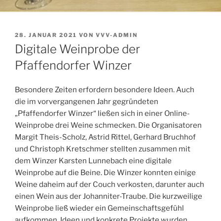
VERÖFFENTLICHT
28. JANUAR 2021
VON
VVV-ADMIN
AM
Digitale Weinprobe der
Pfaffendorfer Winzer
Besondere Zeiten erfordern besondere Ideen. Auch
die im vorvergangenen Jahr gegründeten
„Pfaffendorfer Winzer“ ließen sich in einer Online-
Weinprobe drei Weine schmecken. Die Organisatoren
Margit Theis-Scholz, Astrid Rittel, Gerhard Bruchhof
und Christoph Kretschmer stellten zusammen mit
dem Winzer Karsten Lunnebach eine digitale
Weinprobe auf die Beine.
Die Winzer konnten einige
Weine daheim auf der Couch verkosten, darunter auch
einen Wein aus der Johanniter-Traube. Die kurzweilige
Weinprobe ließ wieder ein Gemeinschaftsgefühl
aufkommen. Ideen und konkrete Projekte wurden