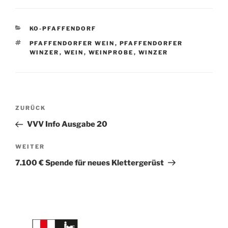
KATEGORIEN
KO-PFAFFENDORF
SCHLAGWÖRTER
PFAFFENDORFER WEIN
,
PFAFFENDORFER
WINZER
,
WEIN
,
WEINPROBE
,
WINZER
Beitragsnavigation
Vorheriger
ZURÜCK
Beitrag
VVV Info Ausgabe 20
Nächster
WEITER
Beitrag
7.100 € Spende für neues Klettergerüst