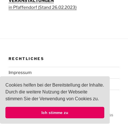
VERANSTALTUNGEN
in Pfaffendorf (Stand 26.02.2023)
RECHTLICHES
Impressum
Datenschutzerklärung
Cookies helfen bei der Bereitstellung der Inhalte.
Durch die weitere Nutzung der Webseite
stimmen Sie der Verwendung von Cookies zu.
Ich stimme zu
Datenschutzerklärung
Stolz präsentiert von WordPress