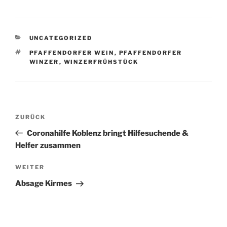
KATEGORIEN
UNCATEGORIZED
SCHLAGWÖRTER
PFAFFENDORFER WEIN
,
PFAFFENDORFER
WINZER
,
WINZERFRÜHSTÜCK
Beitragsnavigation
Vorheriger
ZURÜCK
Beitrag
Coronahilfe Koblenz bringt Hilfesuchende &
Helfer zusammen
Nächster
WEITER
Beitrag
Absage Kirmes