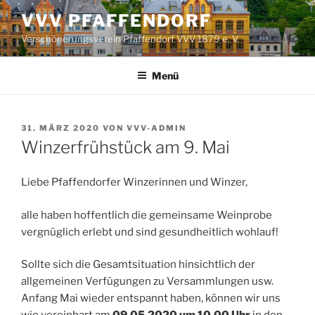
Zum
VVV PFAFFENDORF
Inhalt
Verschönerungsverein Pfaffendorf VVV 1879 e. V.
springen
Menü
VERÖFFENTLICHT
31. MÄRZ 2020
VON
VVV-ADMIN
AM
Winzerfrühstück am 9. Mai
Liebe Pfaffendorfer Winzerinnen und Winzer,
alle haben hoffentlich die gemeinsame Weinprobe
vergnüglich erlebt und sind gesundheitlich wohlauf!
Sollte sich die Gesamtsituation hinsichtlich der
allgemeinen Verfügungen zu Versammlungen usw.
Anfang Mai wieder entspannt haben, können wir uns