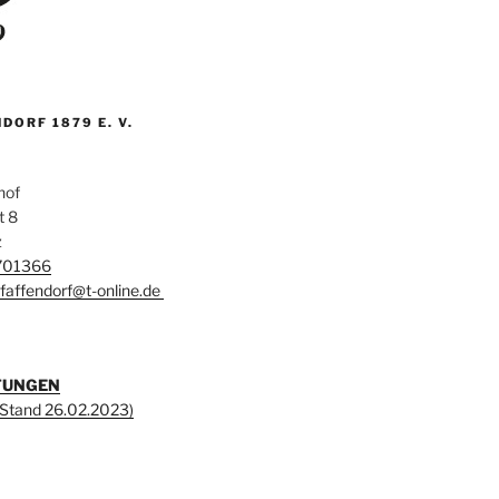
DORF 1879 E. V.
hof
t 8
z
701366
affendorf@t-online.de
TUNGEN
 (Stand 26.02.2023)