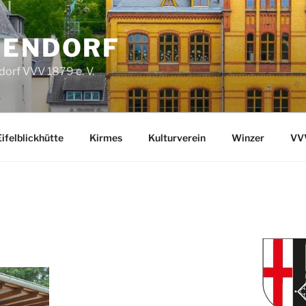
FENDORF
orf VVV 1879 e. V.
Eifelblickhütte
Kirmes
Kulturverein
Winzer
VVV