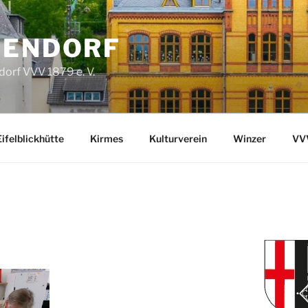
FENDORF
orf VVV 1879 e. V.
Eifelblickhütte
Kirmes
Kulturverein
Winzer
VVV