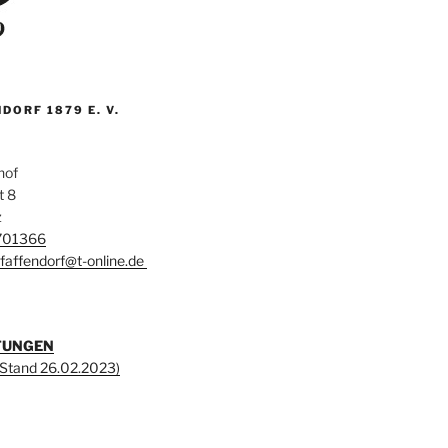
DORF 1879 E. V.
hof
t 8
z
701366
affendorf@t-online.de
TUNGEN
 (Stand 26.02.2023)