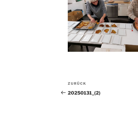
Beitragsnavigation
Vorheriger
ZURÜCK
Beitrag
20250131_(2)