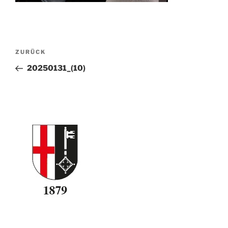
Beitragsnavigation
Vorheriger
ZURÜCK
Beitrag
20250131_(10)