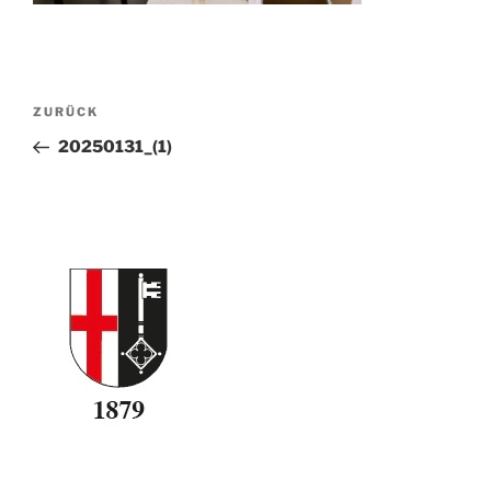
Beitragsnavigation
Vorheriger
ZURÜCK
Beitrag
20250131_(1)