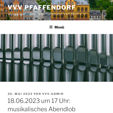
Zum
VVV PFAFFENDORF
Inhalt
Verschönerungsverein Pfaffendorf VVV 1879 e. V.
springen
Menü
VERÖFFENTLICHT
30. MAI 2023
VON
VVV-ADMIN
AM
18.06.2023 um 17 Uhr:
musikalisches Abendlob