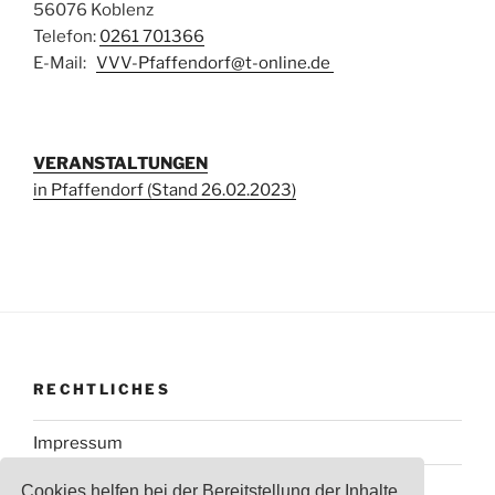
56076 Koblenz
Telefon:
0261 701366
E-Mail:
VVV-Pfaffendorf@t-online.de
VERANSTALTUNGEN
in Pfaffendorf (Stand 26.02.2023)
RECHTLICHES
Impressum
Datenschutzerklärung
Cookies helfen bei der Bereitstellung der Inhalte.