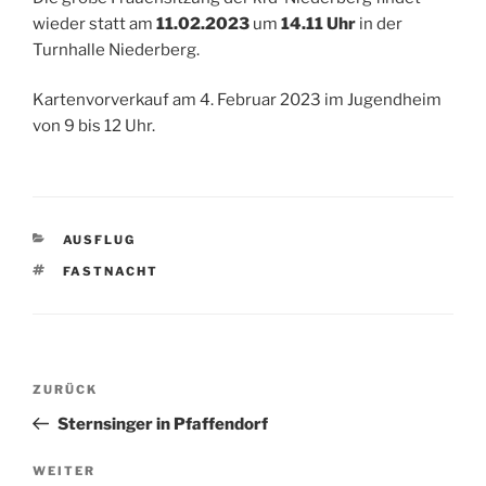
wieder statt am
11.02.2023
um
14.11 Uhr
in der
Turnhalle Niederberg.
Kartenvorverkauf am 4. Februar 2023 im Jugendheim
von 9 bis 12 Uhr.
KATEGORIEN
AUSFLUG
SCHLAGWÖRTER
FASTNACHT
Beitragsnavigation
Vorheriger
ZURÜCK
Beitrag
Sternsinger in Pfaffendorf
Nächster
WEITER