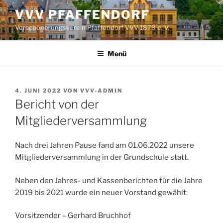
Zum
VVV PFAFFENDORF
Inhalt
Verschönerungsverein Pfaffendorf VVV 1879 e. V.
springen
Menü
VERÖFFENTLICHT
4. JUNI 2022
VON
VVV-ADMIN
AM
Bericht von der
Mitgliederversammlung
Nach drei Jahren Pause fand am 01.06.2022 unsere
Mitgliederversammlung in der Grundschule statt.
Neben den Jahres- und Kassenberichten für die Jahre
2019 bis 2021 wurde ein neuer Vorstand gewählt:
Vorsitzender – Gerhard Bruchhof