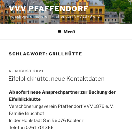
Zum
VVV PFAFFENDORF
Inhalt
Verschönerungsverein Pfaffendorf VVV 1879 e. V.
springen
Menü
SCHLAGWORT:
GRILLHÜTTE
VERÖFFENTLICHT
6. AUGUST 2021
AM
Eifelblickhütte: neue Kontaktdaten
Ab sofort neue Ansprechpartner zur Buchung der
Eifelblickhütte
Verschönerungsverein Pfaffendorf VVV 1879 e. V.
Familie Bruchhof
In der Hohlstadt 8 in 56076 Koblenz
Telefon
0261 701366